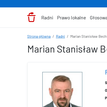
Przejdź do treści
Radni
Prawo lokalne
Głosowa
Strona główna
Radni
Marian Stanisław Bech
Marian Stanisław 
S
O
P