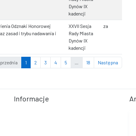
Dynów IX
kadencji
ienia Odznaki Honorowej
XXVII Sesja
za
az zasad i trybu nadawania i
Rady Miasta
Dynów IX
kadencji
przednia
1
2
3
4
5
…
18
Następna
Informacje
A