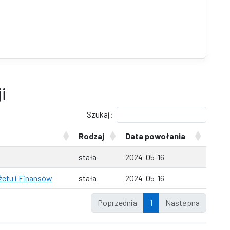
i
Szukaj:
Rodzaj
Data powołania
stała
2024-05-16
etu i Finansów
stała
2024-05-16
Poprzednia
1
Następna