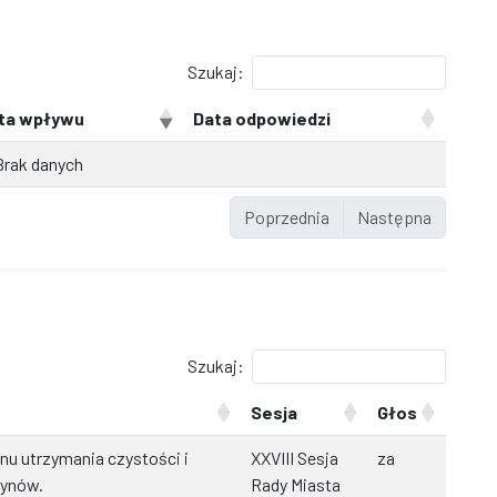
Szukaj:
ta wpływu
Data odpowiedzi
Brak danych
Poprzednia
Następna
Szukaj:
Sesja
Głos
nu utrzymania czystości i
XXVIII Sesja
za
Dynów.
Rady Miasta