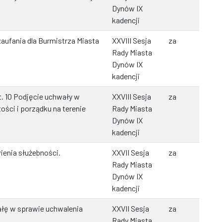
Dynów IX
kadencji
ufania dla Burmistrza Miasta
XXVIII Sesja
za
Rady Miasta
Dynów IX
kadencji
. 10 Podjęcie uchwały w
XXVIII Sesja
za
ści i porządku na terenie
Rady Miasta
Dynów IX
kadencji
ienia służebności.
XXVII Sesja
za
Rady Miasta
Dynów IX
kadencji
ałę w sprawie uchwalenia
XXVII Sesja
za
Rady Miasta