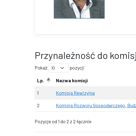
Przynależność do komisj
Pokaż
pozycji
Lp.
Nazwa komisji
1
Komisja Rewizyjna
2
Komisja Rozwoju Gospodarczego, Budż
Pozycje od 1 do 2 z 2 łącznie