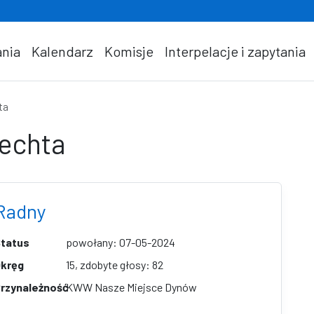
nia
Kalendarz
Komisje
Interpelacje i zapytania
ta
Bechta
Radny
tatus
powołany: 07-05-2024
kręg
15, zdobyte głosy: 82
rzynależność
KWW Nasze Miejsce Dynów