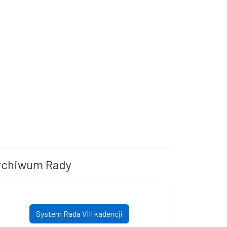
rchiwum Rady
System Rada VIII kadencji