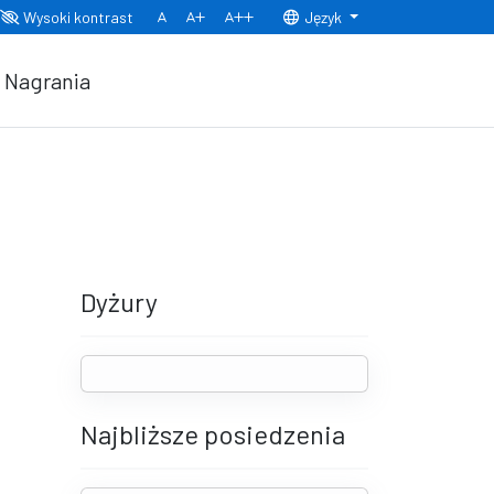
Wysoki kontrast
Język
Normalny rozmiar czcionki
Rozmiar czcionki 150%
Rozmiar czcionki 200%
Nagrania
Dyżury
Najbliższe posiedzenia